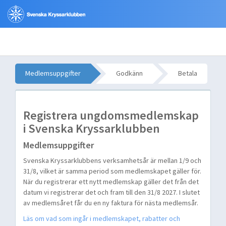
Tillbaka till sxk.se
info@sxk.se
08-448 28 80
Medlemsuppgifter
Godkänn
Betala
Registrera ungdomsmedlemskap
i Svenska Kryssarklubben
Medlemsuppgifter
Svenska Kryssarklubbens verksamhetsår är mellan 1/9 och
31/8, vilket är samma period som medlemskapet gäller för.
När du registrerar ett nytt medlemskap gäller det från det
datum vi registrerar det och fram till den 31/8 2027. I slutet
av medlemsåret får du en ny faktura för nästa medlemsår.
Läs om vad som ingår i medlemskapet, rabatter och